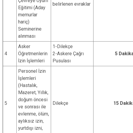
Çevreye Uyum
belirlenen evraklar
Eğitimi (Aday
memurlar
hariç)
Seminerine
alınması
Asker
1-Dilekçe
4
Öğretmenlerin
2-Askere Çağrı
5 Dakik
İzin İşlemleri
Pusulası
Personel İzin
İşlemleri
(Hastalık,
Mazeret, Yıllık,
doğum öncesi
5
Dilekçe
15 Dakik
ve sonrası ile
evlenme, ölüm,
aylıksız izin,
yurtdışı izni,