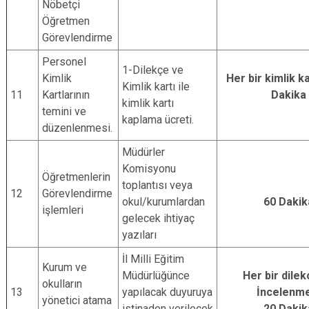
Nöbetçi
Öğretmen
Görevlendirme
Personel
1-Dilekçe ve
Kimlik
Her bir kimlik ka
Kimlik kartı ile
11
Kartlarının
Dakika
kimlik kartı
temini ve
kaplama ücreti.
düzenlenmesi.
Müdürler
Komisyonu
Öğretmenlerin
toplantısı veya
12
Görevlendirme
okul/kurumlardan
60 Dakik
işlemleri
gelecek ihtiyaç
yazıları
İl Milli Eğitim
Kurum ve
Müdürlüğünce
Her bir dile
okulların
13
yapılacak duyuruya
İncelenm
yönetici atama
istinaden verilecek
20 Dakik