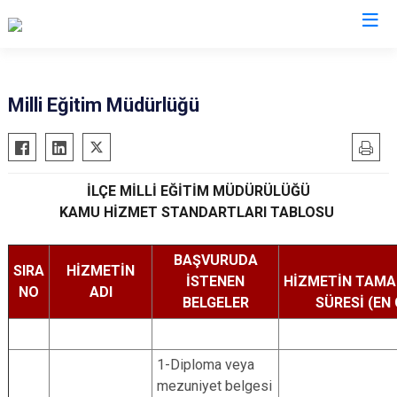
Kahramanmaraş
Milli Eğitim Müdürlüğü
Afşin
Nurhak
Andırın
Pazarcık
İLÇE MİLLİ EĞİTİM MÜDÜRÜLÜĞÜ
Çağlayancerit
Türkoğlu
KAMU HİZMET STANDARTLARI TABLOSU
Ekinözü
Dulkadiroğlu
Elbistan
Onikişubat
BAŞVURUDA
SIRA
HİZMETİN
Göksun
İSTENEN
HİZMETİN TAM
NO
ADI
BELGELER
SÜRESİ (EN 
1-Diploma veya
mezuniyet belgesi