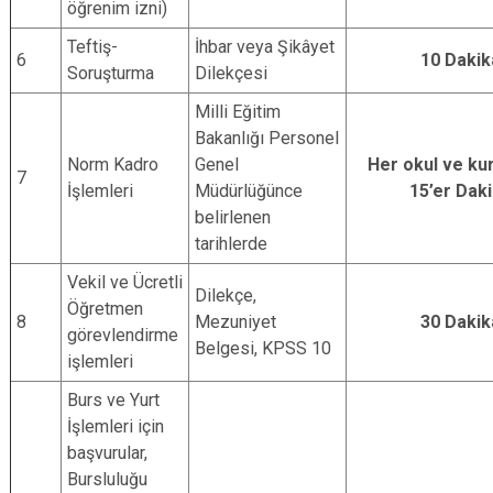
öğrenim izni)
Teftiş-
İhbar veya Şikâyet
6
10 Dakik
Soruşturma
Dilekçesi
Milli Eğitim
Bakanlığı Personel
Norm Kadro
Genel
Her okul ve ku
7
İşlemleri
Müdürlüğünce
15’er Dak
belirlenen
tarihlerde
Vekil ve Ücretli
Dilekçe,
Öğretmen
8
Mezuniyet
30 Dakik
görevlendirme
Belgesi, KPSS 10
işlemleri
Burs ve Yurt
İşlemleri için
başvurular,
Bursluluğu