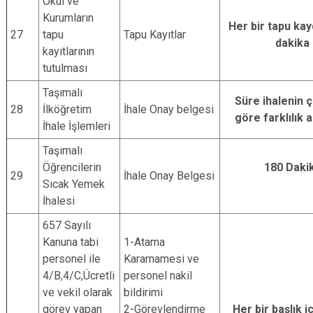
Okul ve
Kurumların
Her bir tapu kayd
27
tapu
Tapu Kayıtlar
dakika
kayıtlarının
tutulması
Taşımalı
Süre ihalenin 
28
İlköğretim
İhale Onay belgesi
göre farklılık 
İhale İşlemleri
Taşımalı
Öğrencilerin
180 Daki
29
İhale Onay Belgesi
Sıcak Yemek
İhalesi
657 Sayılı
Kanuna tabi
1-Atama
personel ile
Kararnamesi ve
4/B,4/C,Ücretli
personel nakil
ve vekil olarak
bildirimi
görev yapan
2-Görevlendirme
Her bir başlık i