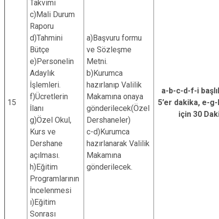
Takvimi
c)Mali Durum
Raporu
d)Tahmini
a)Başvuru formu
Bütçe
ve Sözleşme
e)Personelin
Metni.
Adaylık
b)Kurumca
İşlemleri.
hazırlanıp Valilik
a-b-c-d-f-i başlı
f)Ücretlerin
Makamına onaya
15
5’er dakika, e-g-h
İlanı
gönderilecek(Özel
için 30 Dak
g)Özel Okul,
Dershaneler)
Kurs ve
c-d)Kurumca
Dershane
hazırlanarak Valilik
açılması.
Makamına
h)Eğitim
gönderilecek.
Programlarının
İncelenmesi
ı)Eğitim
Sonrası