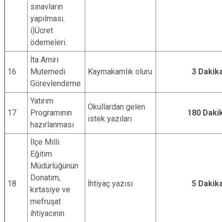
sınavların
yapılması.
i)Ücret
ödemeleri.
İta Amiri
16
Mutemedi
Kaymakamlık oluru
3 Dakik
Görevlendirme
Yatırım
Okullardan gelen
17
Programının
180 Daki
istek yazıları
hazırlanması
İlçe Milli
Eğitim
Müdürlüğünün
Donatım,
18
İhtiyaç yazısı
5 Dakik
kırtasiye ve
mefruşat
ihtiyacının