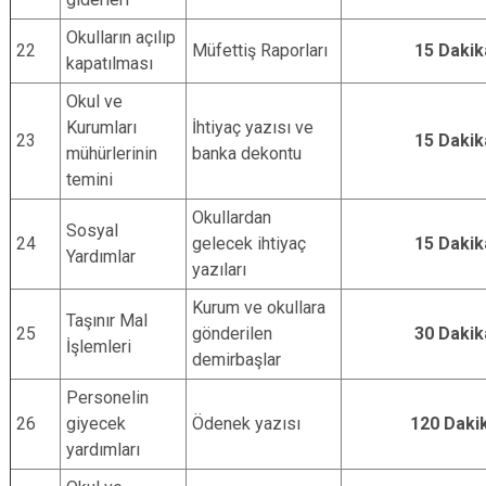
Okulların açılıp
22
Müfettiş Raporları
15 Dakik
kapatılması
Okul ve
Kurumları
İhtiyaç yazısı ve
23
15 Dakik
mühürlerinin
banka dekontu
temini
Okullardan
Sosyal
24
gelecek ihtiyaç
15 Dakik
Yardımlar
yazıları
Kurum ve okullara
Taşınır Mal
25
gönderilen
30 Dakik
İşlemleri
demirbaşlar
Personelin
26
giyecek
Ödenek yazısı
120 Daki
yardımları