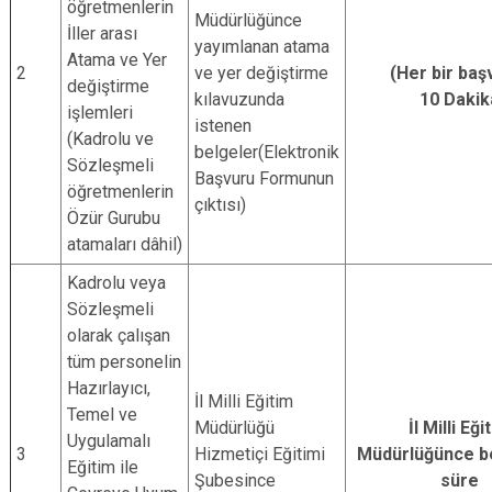
öğretmenlerin
Müdürlüğünce
İller arası
yayımlanan atama
Atama ve Yer
2
ve yer değiştirme
(Her bir baş
değiştirme
kılavuzunda
10 Dakik
işlemleri
istenen
(Kadrolu ve
belgeler(Elektronik
Sözleşmeli
Başvuru Formunun
öğretmenlerin
çıktısı)
Özür Gurubu
atamaları dâhil)
Kadrolu veya
Sözleşmeli
olarak çalışan
tüm personelin
Hazırlayıcı,
İl Milli Eğitim
Temel ve
Müdürlüğü
İl Milli Eği
Uygulamalı
3
Hizmetiçi Eğitimi
Müdürlüğünce be
Eğitim ile
Şubesince
süre