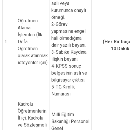
aslı veya
kurumunca onaylı
örneği.
Öğretmen
2-Görev
Atama
yapmasına engel
İşlemleri (İlk
hali olmadığına
1
Defa
(Her Bir baş
dair yazılı beyanı.
Öğretmen
10 Dakik
3-Sabıka Kaydına
olarak atanmak
ilişkin beyanı.
isteyenler için)
4-KPSS sonuç
belgesinin aslı ve
bilgisayar çıktısı.
5-T.C.Kimlik
Numarası
Kadrolu
Öğretmenlerin
Milli Eğitim
İl içi, Kadrolu
Bakanlığı Personel
ve Sözleşmeli
Genel