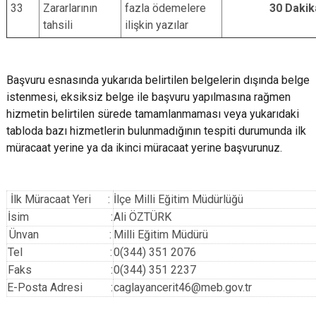
33
Zararlarının
fazla ödemelere
30 Dakik
tahsili
ilişkin yazılar
Başvuru esnasında yukarıda belirtilen belgelerin dışında belge
istenmesi, eksiksiz belge ile başvuru yapılmasına rağmen
hizmetin belirtilen sürede tamamlanmaması veya yukarıdaki
tabloda bazı hizmetlerin bulunmadığının tespiti durumunda ilk
müracaat yerine ya da ikinci müracaat yerine başvurunuz.
İlk Müracaat Yeri :
İlçe Milli Eğitim Mü
İsim :
Ali ÖZTÜRK
Ünvan :
Milli Eğitim Müdürü
Tel :
0(344) 351 2076
Faks :
0(344) 351 2237
E-Posta Adresi :
caglayancerit46@meb.