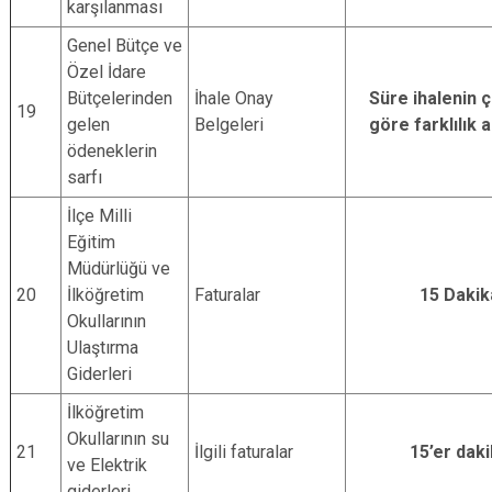
karşılanması
Genel Bütçe ve
Özel İdare
Bütçelerinden
İhale Onay
Süre ihalenin 
19
gelen
Belgeleri
göre farklılık 
ödeneklerin
sarfı
İlçe Milli
Eğitim
Müdürlüğü ve
20
İlköğretim
Faturalar
15 Dakik
Okullarının
Ulaştırma
Giderleri
İlköğretim
Okullarının su
21
İlgili faturalar
15’er dak
ve Elektrik
giderleri