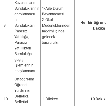
Kazananların
Bursluluklarının
1-Aile Durum
onaylanması
Beyannamesi.
ile
2-Okul
Her bir öğrenci
9
Bursluluktan
Müdürlüklerinden
Dakika
Parasız
takvimi içinde
Yatılılığa,
gelecek
Parasız
başvurular.
Yatılılıktan
Bursluluğa
geçiş
işlemlerinin
onaylanması.
Ortaöğretim
Öğrenci
Yurtlarına
Belletici,
10
1-Dilekçe
10 Dakik
Belletici