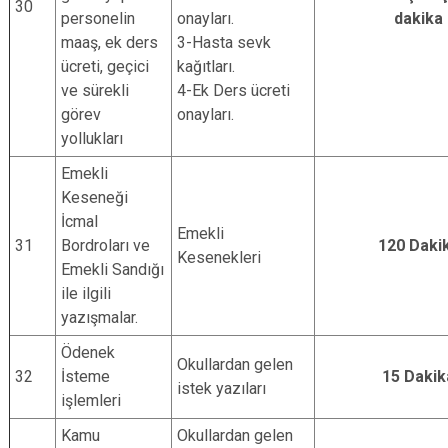
30
personelin
onayları.
dakika
maaş, ek ders
3-Hasta sevk
ücreti, geçici
kağıtları.
ve sürekli
4-Ek Ders ücreti
görev
onayları.
yollukları
Emekli
Keseneği
İcmal
Emekli
31
Bordroları ve
120 Daki
Kesenekleri
Emekli Sandığı
ile ilgili
yazışmalar.
Ödenek
Okullardan gelen
32
İsteme
15 Dakik
istek yazıları
işlemleri
Kamu
Okullardan gelen