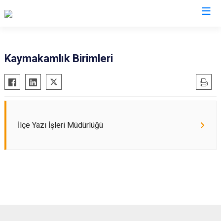
Kahramanmaraş
Kaymakamlık Birimleri
Afşin
Nurhak
Andırın
Pazarcık
Çağlayancerit
Türkoğlu
Ekinözü
Dulkadiroğlu
İlçe Yazı İşleri Müdürlüğü
Elbistan
Onikişubat
Göksun