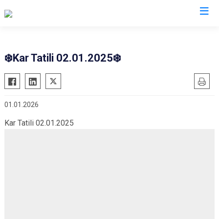
Kahramanmaraş
❄️Kar Tatili 02.01.2025❄️
Afşin
Nurhak
Andırın
Pazarcık
01.01.2026
Çağlayancerit
Türkoğlu
Ekinözü
Dulkadiroğlu
Kar Tatili 02.01.2025
Elbistan
Onikişubat
Göksun