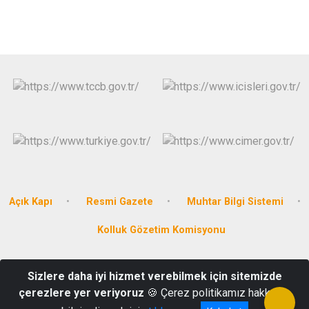
Açık Kapı
Resmi Gazete
Muhtar Bilgi Sistemi
Kolluk Gözetim Komisyonu
İstiklal Mahallesi Cumhuriyet Caddesi No:172
Sizlere daha iyi hizmet verebilmek için sitemizde
Çağlayancerit/Kahramanmaraş
çerezlere yer veriyoruz
🍪 Çerez politikamız hakkında
0(344) 351 21 93